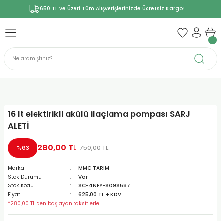
650 TL ve Üzeri Tüm Alışverişlerinizde Ücretsiz Kargo!
16 lt elektirikli akülü ilaçlama pompası SARJ
ALETİ
280,00 TL
750,00 TL
%63
Marka
MMC TARIM
Stok Durumu
Var
Stok Kodu
SC-4NFY-SO9S687
Fiyat
625,00 TL + KDV
*280,00 TL den başlayan taksitlerle!