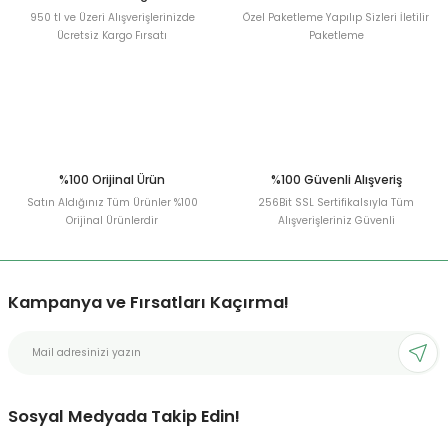
950 tl ve Üzeri Alışverişlerinizde
Özel Paketleme Yapılıp Sizleri İletilir
Ücretsiz Kargo Fırsatı
Paketleme
Gönder
%100 Orijinal Ürün
%100 Güvenli Alışveriş
Satın Aldığınız Tüm Ürünler %100
256Bit SSL Sertifikalsıyla Tüm
Orijinal Ürünlerdir
Alışverişleriniz Güvenli
Kampanya ve Fırsatları Kaçırma!
Sosyal Medyada Takip Edin!