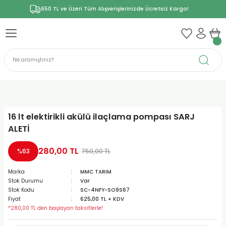
650 TL ve Üzeri Tüm Alışverişlerinizde Ücretsiz Kargo!
16 lt elektirikli akülü ilaçlama pompası SARJ
ALETİ
280,00 TL
750,00 TL
%63
Marka
MMC TARIM
Stok Durumu
Var
Stok Kodu
SC-4NFY-SO9S67
Fiyat
625,00 TL + KDV
*280,00 TL den başlayan taksitlerle!