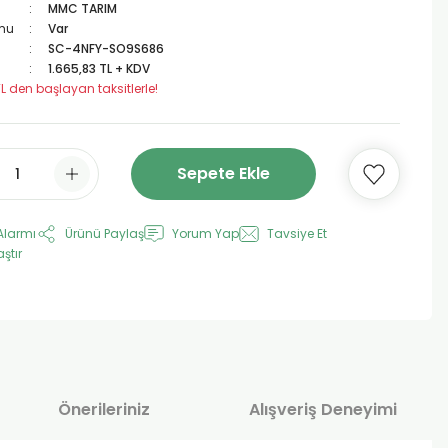
MMC TARIM
mu
Var
SC-4NFY-SO9S686
1.665,83 TL + KDV
TL den başlayan taksitlerle!
Sepete Ekle
Alarmı
Ürünü Paylaş
Yorum Yap
Tavsiye Et
aştır
Önerileriniz
Alışveriş Deneyimi