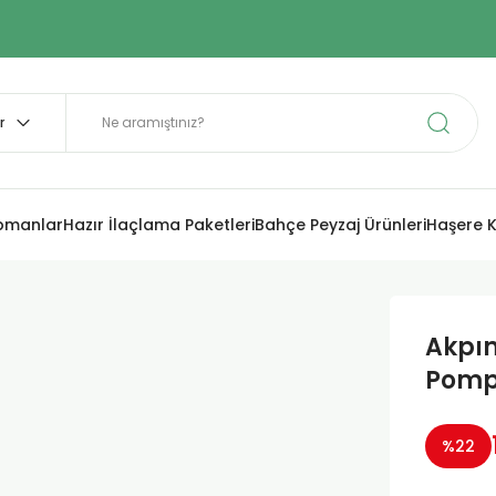
ipmanlar
Hazır İlaçlama Paketleri
Bahçe Peyzaj Ürünleri
Haşere K
Akpına
Pomp
%22