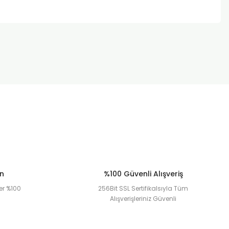
za iletebilirsiniz.
ün
%100 Güvenli Alışveriş
er %100
256Bit SSL Sertifikalsıyla Tüm
Alışverişleriniz Güvenli