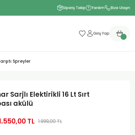
Sipariş Takip
Yardım
Bize Ulaşın
Giriş Yap
arşıtı Spreyler
r Sarjlı Elektirikli 16 Lt Sırt
ası akülü
1.550,00 TL
1.999,00 TL