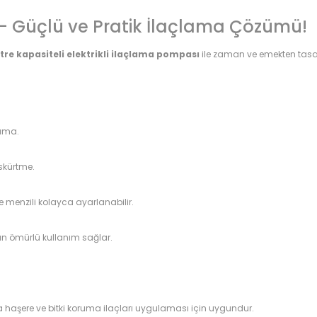
ı – Güçlü ve Pratik İlaçlama Çözümü!
litre kapasiteli elektrikli ilaçlama pompası
ile zaman ve emekten tasar
lama.
üskürtme.
 menzili kolayca ayarlanabilir.
zun ömürlü kullanım sağlar.
rda haşere ve bitki koruma ilaçları uygulaması için uygundur.