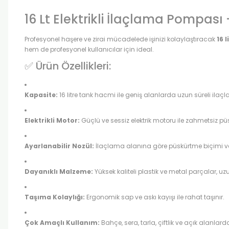
16 Lt Elektrikli İlaçlama Pompas
Profesyonel haşere ve zirai mücadelede işinizi kolaylaştıracak
16 
hem de profesyonel kullanıcılar için ideal.
✅ Ürün Özellikleri:
Kapasite:
16 litre tank hacmi ile geniş alanlarda uzun süreli ilaç
Elektrikli Motor:
Güçlü ve sessiz elektrik motoru ile zahmetsiz p
Ayarlanabilir Nozül:
İlaçlama alanına göre püskürtme biçimi ve
Dayanıklı Malzeme:
Yüksek kaliteli plastik ve metal parçalar, u
Taşıma Kolaylığı:
Ergonomik sap ve askı kayışı ile rahat taşınır.
Çok Amaçlı Kullanım:
Bahçe, sera, tarla, çiftlik ve açık alanla