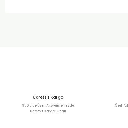
Bu ürünün fiyat bilgisi, resim, ürün açıklamalarında ve diğer k
Görüş ve önerileriniz için teşekkür ederiz.
Ürün resmi kalitesiz, bozuk veya görüntülenemiyor.
Ürün açıklamasında eksik bilgiler bulunuyor.
Ürün bilgilerinde hatalar bulunuyor.
Ürün fiyatı diğer sitelerden daha pahalı.
Bu ürüne benzer farklı alternatifler olmalı.
Ücretsiz Kargo
950 tl ve Üzeri Alışverişlerinizde
Özel Pak
Ücretsiz Kargo Fırsatı