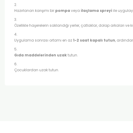
Hazırlanan karışımı bir
pompa
veya
ilaçlama spreyi
ile uygulay
Özellikle haşerelerin saklandığı yerler, çatlaklar, dolap arkaları ve 
Uygulama sonrası ortamı en az
1-2 saat kapalı tutun
, ardında
Gıda maddelerinden uzak
tutun.
Çocuklardan uzak tutun.
Bu ürünün fiyat bilgisi, resim, ürün açıklamalarında ve diğer k
Görüş ve önerileriniz için teşekkür ederiz.
Ürün resmi kalitesiz, bozuk veya görüntülenemiyor.
Ürün açıklamasında eksik bilgiler bulunuyor.