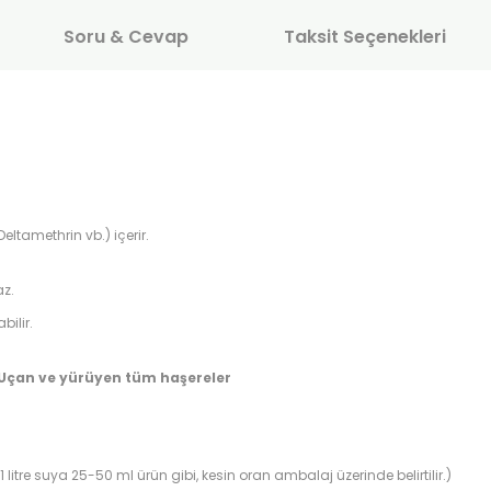
Soru & Cevap
Taksit Seçenekleri
Deltamethrin vb.) içerir.
z.
bilir.
Uçan ve yürüyen tüm haşereler
 1 litre suya 25-50 ml ürün gibi, kesin oran ambalaj üzerinde belirtilir.)