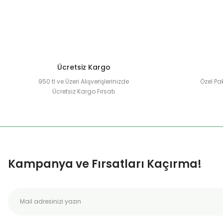
Ürün bilgilerinde hatalar bulunuyor.
Ürün fiyatı diğer sitelerden daha pahalı.
Bu ürüne benzer farklı alternatifler olmalı.
Ücretsiz Kargo
950 tl ve Üzeri Alışverişlerinizde
Özel Pak
Ücretsiz Kargo Fırsatı
Kampanya ve Fırsatları Kaçırma!