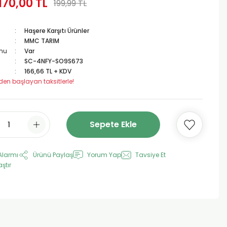
170,00 TL
199,99 TL
Haşere Karşıtı Ürünler
MMC TARIM
mu
Var
SC-4NFY-SO9S673
166,66 TL + KDV
 den başlayan taksitlerle!
Sepete Ekle
Alarmı
Ürünü Paylaş
Yorum Yap
Tavsiye Et
aştır