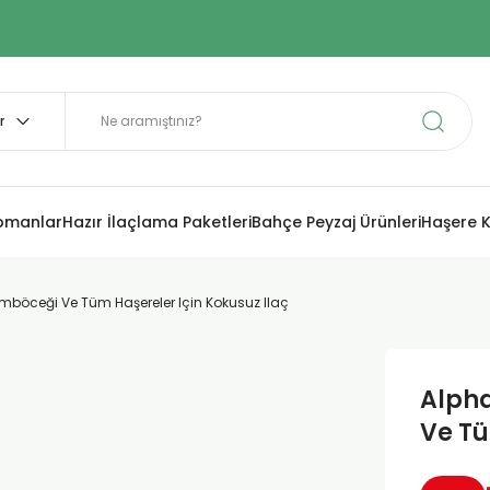
ipmanlar
Hazır İlaçlama Paketleri
Bahçe Peyzaj Ürünleri
Haşere K
öceği Ve Tüm Haşereler Için Kokusuz Ilaç
Alph
Ve Tü