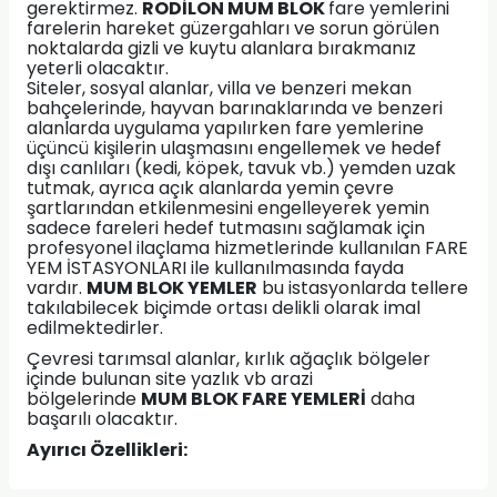
gerektirmez.
RODİLON MUM BLOK
fare yemlerini
farelerin hareket güzergahları ve sorun görülen
noktalarda gizli ve kuytu alanlara bırakmanız
yeterli olacaktır.
Siteler, sosyal alanlar, villa ve benzeri mekan
bahçelerinde, hayvan barınaklarında ve benzeri
alanlarda uygulama yapılırken fare yemlerine
üçüncü kişilerin ulaşmasını engellemek ve hedef
dışı canlıları (kedi, köpek, tavuk vb.) yemden uzak
tutmak, ayrıca açık alanlarda yemin çevre
şartlarından etkilenmesini engelleyerek yemin
sadece fareleri hedef tutmasını sağlamak için
profesyonel ilaçlama hizmetlerinde kullanılan FARE
YEM İSTASYONLARI ile kullanılmasında fayda
vardır.
MUM BLOK YEMLER
bu istasyonlarda tellere
takılabilecek biçimde ortası delikli olarak imal
edilmektedirler.
Çevresi tarımsal alanlar, kırlık ağaçlık bölgeler
içinde bulunan site yazlık vb arazi
bölgelerinde
MUM BLOK FARE YEMLERİ
daha
başarılı olacaktır.
Ayırıcı Özellikleri: