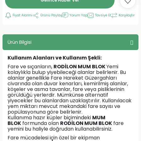
Gelince Haber Ver
Fiyat Alarmı
Ürünü Paylaş
Yorum Yap
Tavsiye Et
Karşılaştır
Ürün Bilgisi
Kullanım Alanları ve Kullanım Şekli:
Fare ve sıçanların,
RODİLON MUM BLOK
Yemi
kolaylıkla bulup yiyebileceği alanlar belirlenir. Bu
alanlar genellikle Fare Hareket Güzergahları
civarında olan duvar kenarları, kemirilmiş alanlar,
köşeler ve asma tavanlar, fare veya pisliklerinin
görüldüğü yerlerdir. Mümkünse alternatif
yiyecekler bu alanlardan uzaklaştırılır. Kullanılacak
yem miktarı mevcut mekandaki fare sayısı ve
popülasyonuna göre belirlenir.
Kullanıma hazır küpler biçimindeki
MUM
BLOK
formunda olan
RODİLON MUM BLOK
fare
yemini bu haliyle doğrudan kullanabilirsiniz.
Fare mücadelesi için özel bir ekipman