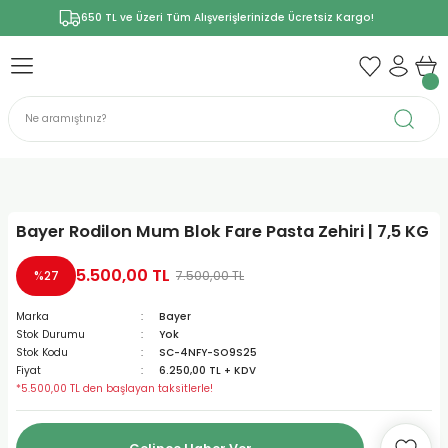
650 TL ve Üzeri Tüm Alışverişlerinizde Ücretsiz Kargo!
Bayer Rodilon Mum Blok Fare Pasta Zehiri | 7,5 KG
5.500,00 TL
7.500,00 TL
%27
Marka
Bayer
Stok Durumu
Yok
Stok Kodu
SC-4NFY-SO9S25
Fiyat
6.250,00 TL + KDV
*5.500,00 TL den başlayan taksitlerle!