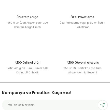
Ürün fiyatı diğer sitelerden daha pahalı.
Bu ürüne benzer farklı alternatifler olmalı.
Ücretsiz Kargo
Özel Paketleme
950 tl ve Üzeri Alışverişlerinizde
Özel Paketleme Yapılıp Sizleri İletilir
Ücretsiz Kargo Fırsatı
Paketleme
Gönder
%100 Orijinal Ürün
%100 Güvenli Alışveriş
Satın Aldığınız Tüm Ürünler %100
256Bit SSL Sertifikalsıyla Tüm
Orijinal Ürünlerdir
Alışverişleriniz Güvenli
Kampanya ve Fırsatları Kaçırma!