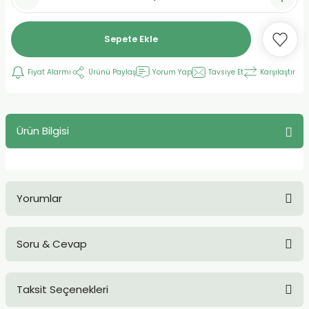
Sepete Ekle
Fiyat Alarmı
Ürünü Paylaş
Yorum Yap
Tavsiye Et
Karşılaştır
Ürün Bilgisi
Yorumlar
Soru & Cevap
Bu ürüne ilk yorumu siz yapın!
Taksit Seçenekleri
Yorum Yaz
Ürün hakkında henüz soru sorulmamış.