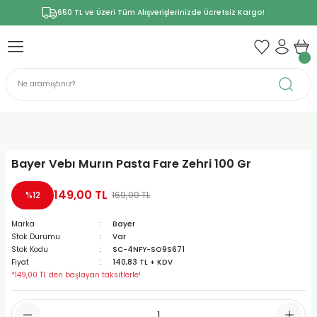
650 TL ve Üzeri Tüm Alışverişlerinizde Ücretsiz Kargo!
Bayer Vebı Murın Pasta Fare Zehri 100 Gr
149,00 TL
169,00 TL
%12
Marka
Bayer
Stok Durumu
Var
Stok Kodu
SC-4NFY-SO9S671
Fiyat
140,83 TL + KDV
*149,00 TL den başlayan taksitlerle!