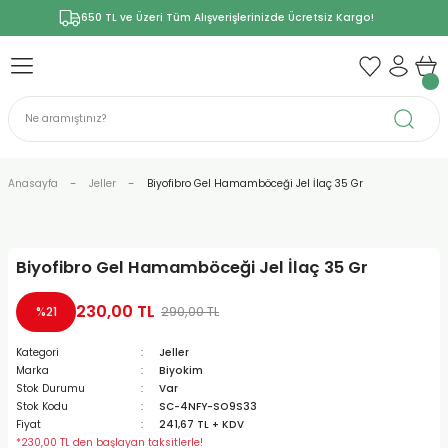
650 TL ve Üzeri Tüm Alışverişlerinizde Ücretsiz Kargo!
Anasayfa
Jeller
Biyofibro Gel Hamamböceği Jel İlaç 35 Gr
Biyofibro Gel Hamamböceği Jel İlaç 35 Gr
230,00 TL
290,00 TL
%21
Kategori
Jeller
Marka
Biyokim
Stok Durumu
Var
Stok Kodu
SC-4NFY-SO9S33
Fiyat
241,67 TL + KDV
*230,00 TL den başlayan taksitlerle!