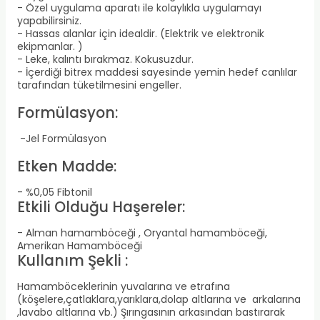
- Özel uygulama aparatı ile kolaylıkla uygulamayı
yapabilirsiniz.
- Hassas alanlar için idealdir. (Elektrik ve elektronik
ekipmanlar. )
- Leke, kalıntı bırakmaz. Kokusuzdur.
- İçerdiği bitrex maddesi sayesinde yemin hedef canlılar
tarafından tüketilmesini engeller.
Formülasyon:
-Jel Formülasyon
Etken Madde:
- %0,05 Fibtonil
Etkili Olduğu Haşereler:
- Alman hamamböceği , Oryantal hamamböceği,
Amerikan Hamamböceği
Kullanım Şekli :
Hamamböceklerinin yuvalarına ve etrafına
(köşelere,çatlaklara,yarıklara,dolap altlarına ve arkalarına
,lavabo altlarına vb.) Şırıngasının arkasından bastırarak