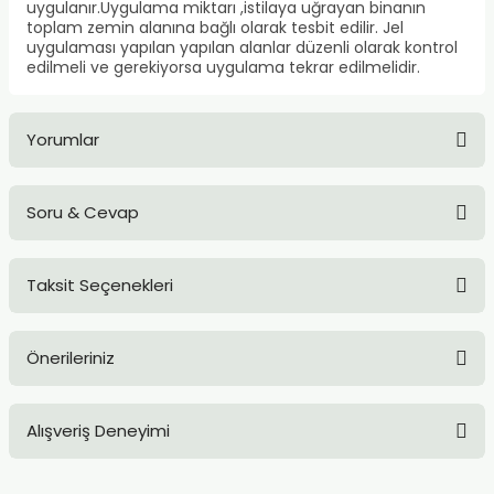
uygulanır.Uygulama miktarı ,istilaya uğrayan binanın
toplam zemin alanına bağlı olarak tesbit edilir. Jel
uygulaması yapılan yapılan alanlar düzenli olarak kontrol
edilmeli ve gerekiyorsa uygulama tekrar edilmelidir.
Yorumlar
Soru & Cevap
Bu ürüne ilk yorumu siz yapın!
Taksit Seçenekleri
Yorum Yaz
Ürün hakkında henüz soru sorulmamış.
Önerileriniz
Soru Sor
Bu ürünün fiyat bilgisi, resim, ürün açıklamalarında ve diğer
Alışveriş Deneyimi
konularda yetersiz gördüğünüz noktaları öneri formunu
kullanarak tarafımıza iletebilirsiniz.
Görüş ve önerileriniz için teşekkür ederiz.