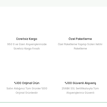
Sitemize ilk yorumu siz yapın!
Ürün resmi kalitesiz, bozuk veya görüntülenemiyor.
Ürün açıklamasında eksik bilgiler bulunuyor.
Deneyimini Paylaş
Ürün bilgilerinde hatalar bulunuyor.
Ürün fiyatı diğer sitelerden daha pahalı.
Bu ürüne benzer farklı alternatifler olmalı.
Ücretsiz Kargo
Özel Paketleme
950 tl ve Üzeri Alışverişlerinizde
Özel Paketleme Yapılıp Sizleri İletilir
Ücretsiz Kargo Fırsatı
Paketleme
Gönder
%100 Orijinal Ürün
%100 Güvenli Alışveriş
Satın Aldığınız Tüm Ürünler %100
256Bit SSL Sertifikalsıyla Tüm
Orijinal Ürünlerdir
Alışverişleriniz Güvenli