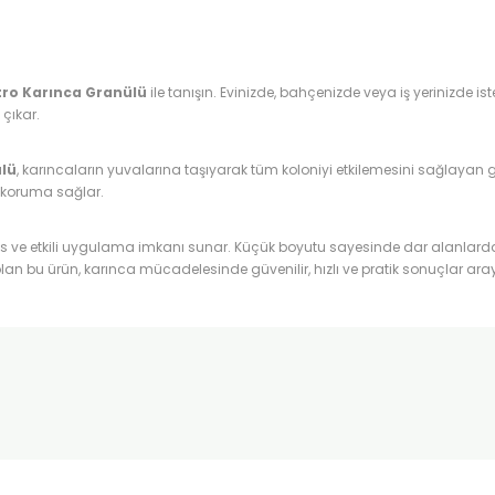
tro Karınca Granülü
ile tanışın. Evinizde, bahçenizde veya iş yerinizde
 çıkar.
ülü
, karıncaların yuvalarına taşıyarak tüm koloniyi etkilemesini sağlayan 
ir koruma sağlar.
as ve etkili uygulama imkanı sunar. Küçük boyutu sayesinde dar alanlarda b
n bu ürün, karınca mücadelesinde güvenilir, hızlı ve pratik sonuçlar aray
onularda yetersiz gördüğünüz noktaları öneri formunu kullanarak tarafımı
Ürün hakkında henüz soru sorulmamış.
Bu ürüne ilk yorumu siz yapın!
Sitemize ilk yorumu siz yapın!
Deneyimini Paylaş
Yorum Yaz
Soru Sor