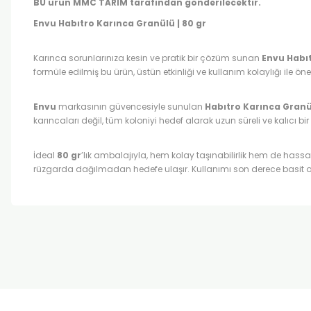
BU ürün MMC TARIM tarafından gönderilecektir.
Envu Habıtro Karınca Granülü | 80 gr
Karınca sorunlarınıza kesin ve pratik bir çözüm sunan
Envu Habı
formüle edilmiş bu ürün, üstün etkinliği ve kullanım kolaylığı ile öne
Envu
markasının güvencesiyle sunulan
Habıtro Karınca Gran
karıncaları değil, tüm koloniyi hedef alarak uzun süreli ve kalıcı b
İdeal
80 gr
’lık ambalajıyla, hem kolay taşınabilirlik hem de hass
rüzgarda dağılmadan hedefe ulaşır. Kullanımı son derece basit ola
Bu ürünün fiyat bilgisi, resim, ürün açıklamalarında ve diğer k
Görüş ve önerileriniz için teşekkür ederiz.
Ürün resmi kalitesiz, bozuk veya görüntülenemiyor.
Ürün açıklamasında eksik bilgiler bulunuyor.