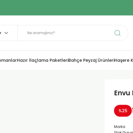
ipmanlar
Hazır İlaçlama Paketleri
Bahçe Peyzaj Ürünleri
Haşere K
Envu 
%25
Marka
Stok Duru