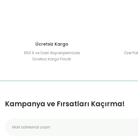
Ürün bilgilerinde hatalar bulunuyor.
Ürün fiyatı diğer sitelerden daha pahalı.
Bu ürüne benzer farklı alternatifler olmalı.
Ücretsiz Kargo
950 tl ve Üzeri Alışverişlerinizde
Özel Pak
Ücretsiz Kargo Fırsatı
Kampanya ve Fırsatları Kaçırma!