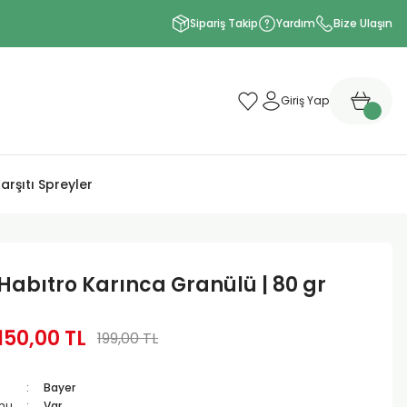
Sipariş Takip
Yardım
Bize Ulaşın
Giriş Yap
arşıtı Spreyler
Habıtro Karınca Granülü | 80 gr
150,00 TL
199,00 TL
Bayer
mu
Var