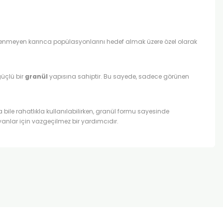
 istenmeyen karınca popülasyonlarını hedef almak üzere özel olarak
güçlü bir
granül
yapısına sahiptir. Bu sayede, sadece görünen
ile rahatlıkla kullanılabilirken, granül formu sayesinde
anlar için vazgeçilmez bir yardımcıdır.
za iletebilirsiniz.