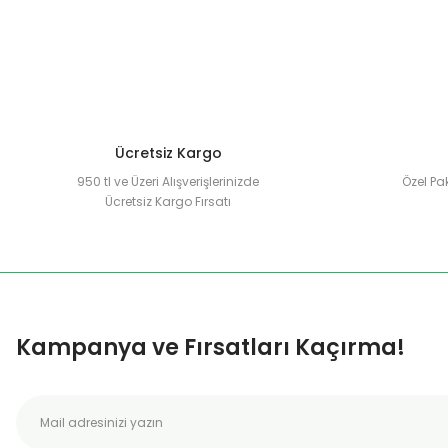
Ürün açıklamasında eksik bilgiler bulunuyor.
Ürün bilgilerinde hatalar bulunuyor.
Ürün fiyatı diğer sitelerden daha pahalı.
Bu ürüne benzer farklı alternatifler olmalı.
Ücretsiz Kargo
950 tl ve Üzeri Alışverişlerinizde
Özel Pak
Ücretsiz Kargo Fırsatı
Kampanya ve Fırsatları Kaçırma!