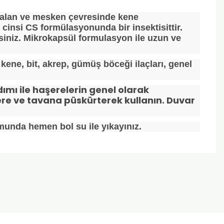
ı alan ve mesken çevresinde kene
 cinsi CS formülasyonunda bir insektisittir.
irsiniz. Mikrokapsül formulasyon ile uzun ve
kene, bit, akrep, gümüş böceği ilaçları, genel
dımı ile haşerelerin genel olarak
lere ve tavana püskürterek kullanın. Duvar
munda hemen bol su ile yıkayınız.
za iletebilirsiniz.