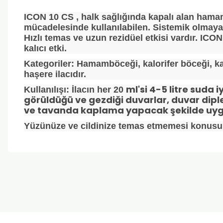
ICON 10 CS , halk sağlığında kapalı alan hama
mücadelesinde kullanılabilen. Sistemik olmayan 
Hızlı temas ve uzun rezidüel etkisi vardır. ICO
kalıcı etki.
Kategoriler: Hamamböceği, kalorifer böceği, kar
haşere ilacıdır.
ml'si 4-5 litre suda 
Kullanılışı: İlacın her 20
görüldüğü ve gezdiği duvarlar, duvar diple
ve tavanda kaplama yapacak şekilde uygul
Yüzünüze ve cildinize temas etmemesi konusund
Bu ürünün fiyat bilgisi, resim, ürün açıklamalarında ve diğer k
Görüş ve önerileriniz için teşekkür ederiz.
Ürün resmi kalitesiz, bozuk veya görüntülenemiyor.