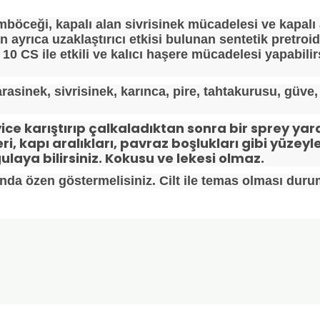
mböceği, kapalı alan sivrisinek mücadelesi ve kapal
ayrıca uzaklaştırıcı etkisi bulunan sentetik pretroid
N 10 CS ile etkili ve kalıcı haşere mücadelesi yapabil
asinek, sivrisinek, karınca, pire, tahtakurusu, güve, 
iyice karıştırıp çalkaladıktan sonra bir sprey yar
ri, kapı aralıkları, pavraz boşlukları gibi yüzey
aya bilirsiniz. Kokusu ve lekesi olmaz.
a özen göstermelisiniz. Cilt ile temas olması duru
onularda yetersiz gördüğünüz noktaları öneri formunu kullanarak tarafımı
Ürün hakkında henüz soru sorulmamış.
Bu ürüne ilk yorumu siz yapın!
Sitemize ilk yorumu siz yapın!
Deneyimini Paylaş
Yorum Yaz
Soru Sor