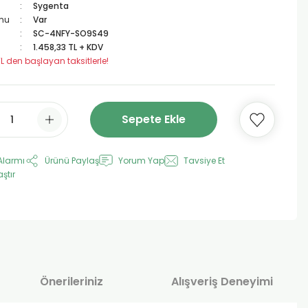
Sygenta
mu
Var
SC-4NFY-SO9S49
1.458,33 TL + KDV
TL den başlayan taksitlerle!
Sepete Ekle
Alarmı
Ürünü Paylaş
Yorum Yap
Tavsiye Et
aştır
Önerileriniz
Alışveriş Deneyimi