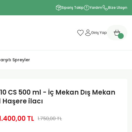
Sipariş Takip
Yardım
Bize Ulaşın
Giriş Yap
arşıtı Spreyler
10 CS 500 ml - İç Mekan Dış Mekan
 Haşere ilacı
1.400,00 TL
1.750,00 TL