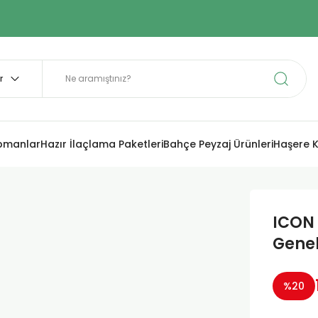
ipmanlar
Hazır İlaçlama Paketleri
Bahçe Peyzaj Ürünleri
Haşere K
ICON 
Genel
%20