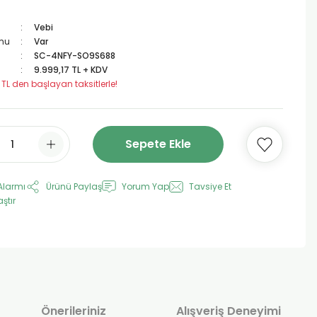
Vebi
mu
Var
SC-4NFY-SO9S688
9.999,17 TL + KDV
 TL den başlayan taksitlerle!
Sepete Ekle
Alarmı
Ürünü Paylaş
Yorum Yap
Tavsiye Et
aştır
Önerileriniz
Alışveriş Deneyimi