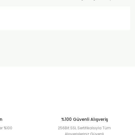
za iletebilirsiniz.
ün
%100 Güvenli Alışveriş
er %100
256Bit SSL Sertifikalsıyla Tüm
Alışverişleriniz Güvenli