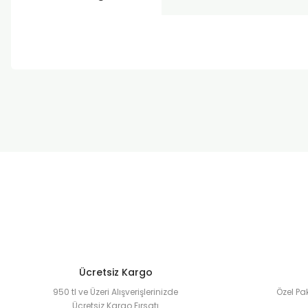
Bu ürünün fiyat bilgisi, resim, ürün açıklamalarında ve diğer k
Görüş ve önerileriniz için teşekkür ederiz.
Ürün resmi kalitesiz, bozuk veya görüntülenemiyor.
Ürün açıklamasında eksik bilgiler bulunuyor.
Ürün bilgilerinde hatalar bulunuyor.
Ürün fiyatı diğer sitelerden daha pahalı.
Bu ürüne benzer farklı alternatifler olmalı.
Ücretsiz Kargo
950 tl ve Üzeri Alışverişlerinizde
Özel Pak
Ücretsiz Kargo Fırsatı