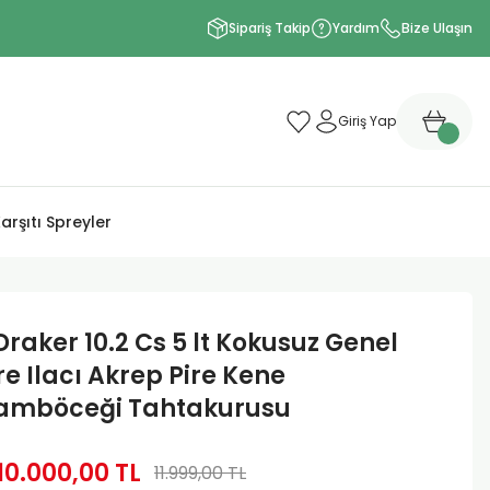
Sipariş Takip
Yardım
Bize Ulaşın
Giriş Yap
arşıtı Spreyler
Draker 10.2 Cs 5 lt Kokusuz Genel
e Ilacı Akrep Pire Kene
mböceği Tahtakurusu
10.000,00 TL
11.999,00 TL