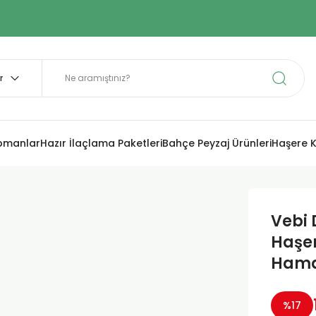
ipmanlar
Hazır İlaçlama Paketleri
Bahçe Peyzaj Ürünleri
Haşere K
Vebi 
Haşer
Hama
%17