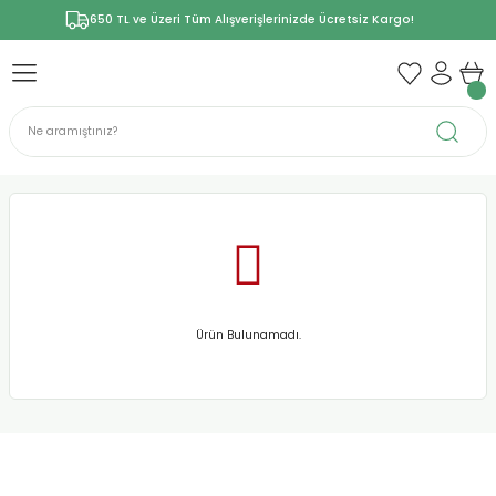
650 TL ve Üzeri Tüm Alışverişlerinizde Ücretsiz Kargo!
Ürün Bulunamadı.