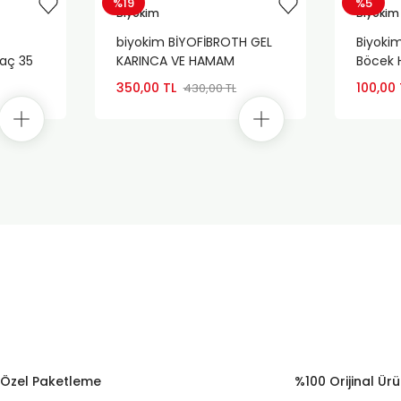
%19
%5
Biyokim
Biyokim
biyokim BİYOFİBROTH GEL
Biyokim
aç 35
KARINCA VE HAMAM
Böcek H
BÖCEĞİNE KARŞI ETKİLİ JEL
350,00 TL
100,00 
430,00 TL
90 güne kadar etkili
Özel Paketleme
%100 Orijinal Ür