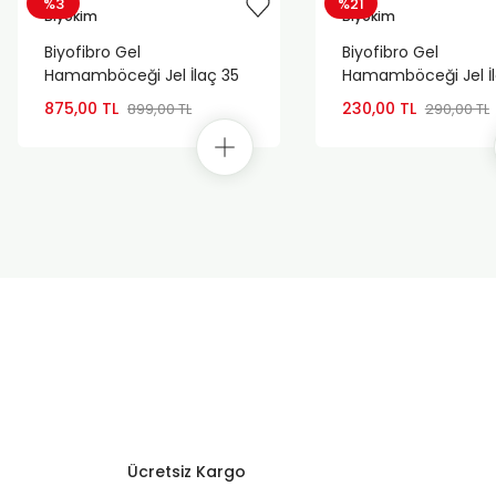
%3
%21
Biyokim
Biyokim
Biyofibro Gel
Biyofibro Gel
Hamamböceği Jel İlaç 35
Hamamböceği Jel İl
Gr 4 ADET
Gr
875,00 TL
230,00 TL
899,00 TL
290,00 TL
Ücretsiz Kargo