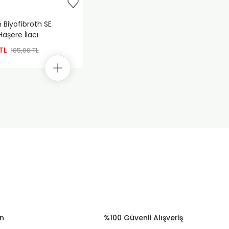
 Biyofibroth SE
aşere İlacı
TL
105,00 TL
ün
%100 Güvenli Alışveriş